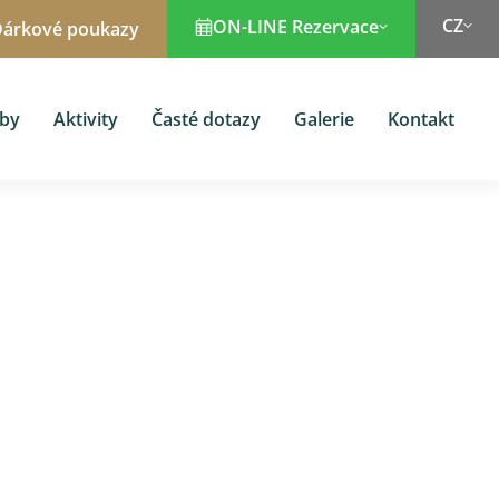
CZ
ON-LINE Rezervace
árkové poukazy
žby
Aktivity
Časté dotazy
Galerie
Kontakt