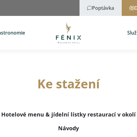
Poptávka
D
astronomie
Slu
Ke stažení
Hotelové menu & jídelní lístky restaurací v okolí
Návody