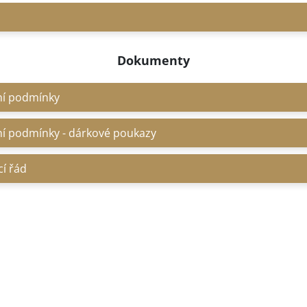
Dokumenty
í podmínky
í podmínky - dárkové poukazy
í řád