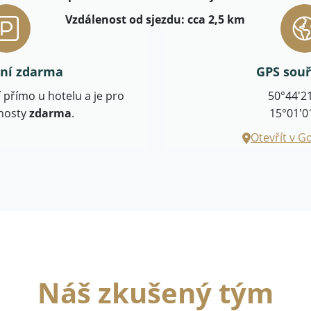
Vzdálenost od sjezdu: cca 2,5 km
ní zdarma
GPS sou
 přímo u hotelu a je pro
50°44'2
hosty
zdarma
.
15°01'0
Otevřít v 
Náš zkušený tým