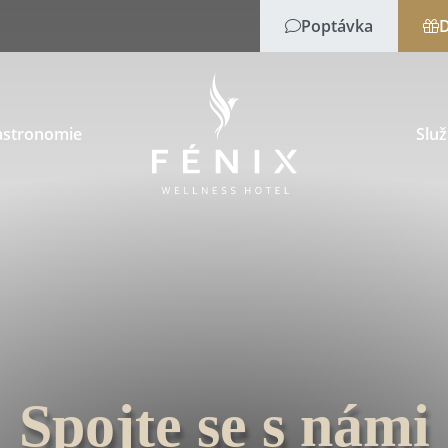
Poptávka
D
astronomie
Slu
Spojte se s námi