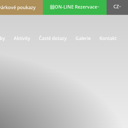
CZ
ON-LINE Rezervace
árkové poukazy
žby
Aktivity
Časté dotazy
Galerie
Kontakt