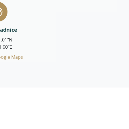
řadnice
1.01"N
1.60"E
Google Maps