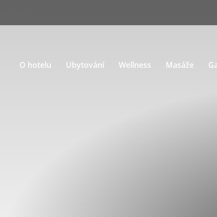
O hotelu
Ubytování
Wellness
Masáže
G