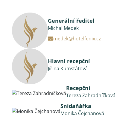
Generální ředitel
Michal Medek
medek@hotelfenix.cz
Hlavní recepční
Jiřina Kumstátová
Recepční
Tereza Zahradníčková
Snídaňářka
Monika Čejchanová