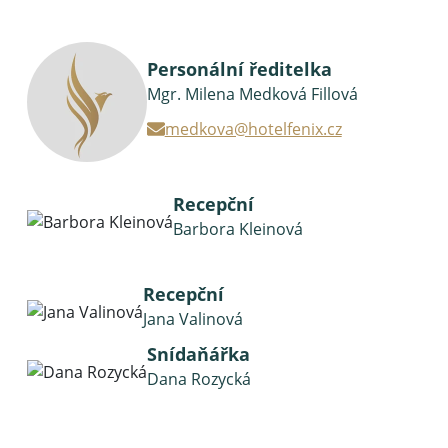
Personální ředitelka
Mgr. Milena Medková Fillová
medkova@hotelfenix.cz
Recepční
Barbora Kleinová
Recepční
Jana Valinová
Snídaňářka
Dana Rozycká