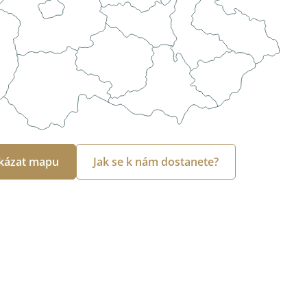
kázat mapu
Jak se k nám dostanete?