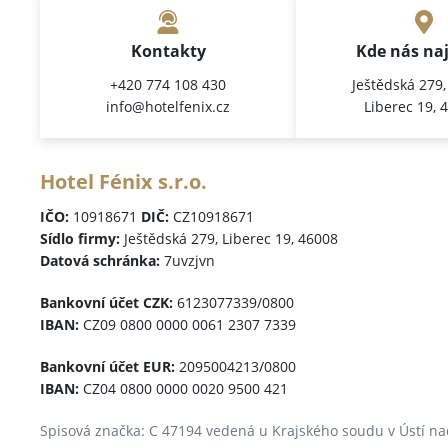
Kontakty
Kde nás na
+420 774 108 430
Ještědská 279
info@hotelfenix.cz
Liberec 19, 
Hotel Fénix s.r.o.
IČO:
10918671
DIČ:
CZ10918671
Sídlo firmy:
Ještědská 279, Liberec 19, 46008
Datová schránka:
7uvzjvn
Bankovní účet CZK:
6123077339/0800
IBAN:
CZ09 0800 0000 0061 2307 7339
Bankovní účet EUR:
2095004213/0800
IBAN:
CZ04 0800 0000 0020 9500 421
Spisová značka: C 47194 vedená u Krajského soudu v Ústí n