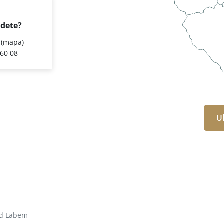
jdete?
,
(mapa)
460 08
U
ad Labem