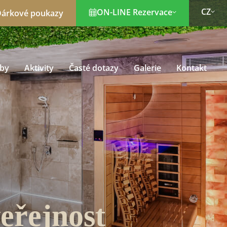
CZ
ON-LINE Rezervace
árkové poukazy
žby
Aktivity
Časté dotazy
Galerie
Kontakt
eřejnost