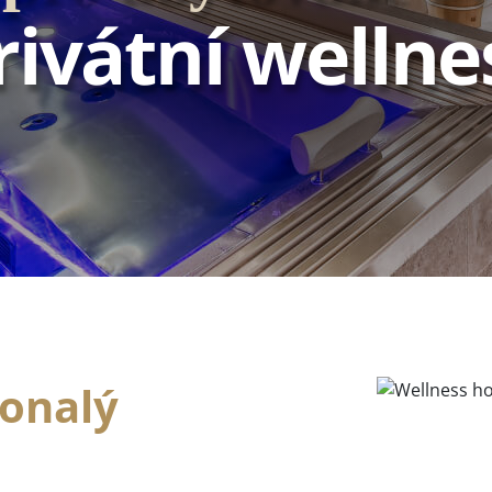
rivátní wellne
konalý