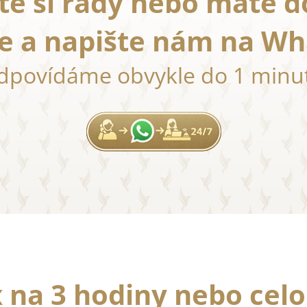
te si rady nebo máte d
te a napište nám na Wh
dpovídáme obvykle do 1 minut
 na 3 hodiny nebo cel