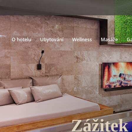
O hotelu
Ubytování
Wellness
Masáže
G
Zážitek