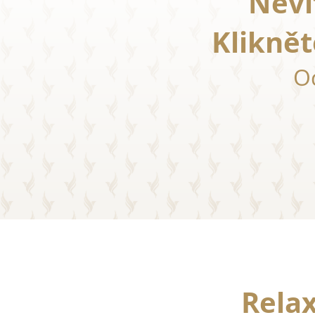
Neví
Klikně
O
Relax