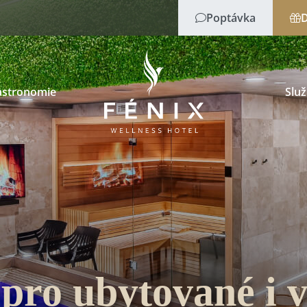
Poptávka
D
astronomie
Slu
 pro ubytované i v