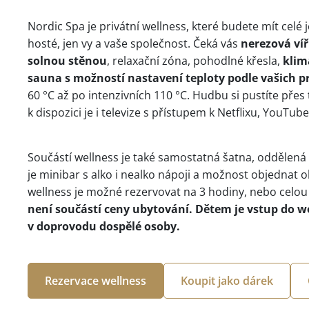
Nordic Spa je privátní wellness, které budete mít celé 
hosté, jen vy a vaše společnost. Čeká vás
nerezová víř
solnou stěnou
, relaxační zóna, pohodlné křesla,
klim
sauna s možností nastavení teploty podle vašich p
60 °C až po intenzivních 110 °C. Hudbu si pustíte přes 
k dispozici je i televize s přístupem k Netflixu, YouTube
Součástí wellness je také samostatná šatna, oddělená s
je minibar s alko i nealko nápoji a možnost objednat ob
wellness je možné rezervovat na 3 hodiny, nebo celou
není součástí ceny ubytování. Dětem je vstup do w
v doprovodu dospělé osoby.
Rezervace wellness
Koupit jako dárek