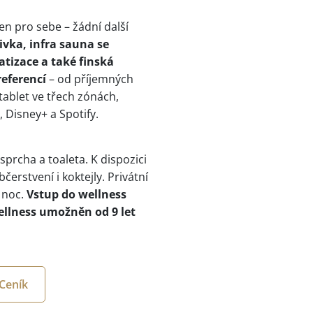
jen pro sebe – žádní další
ivka, infra sauna se
atizace a také finská
referencí
– od příjemných
tablet ve třech zónách,
, Disney+ a Spotify.
prcha a toaleta. K dispozici
čerstvení i koktejly. Privátní
 noc.
Vstup do wellness
ellness umožněn od 9 let
Ceník