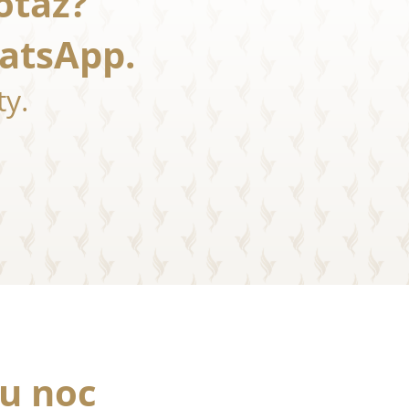
otaz?
atsApp.
y.
ou noc