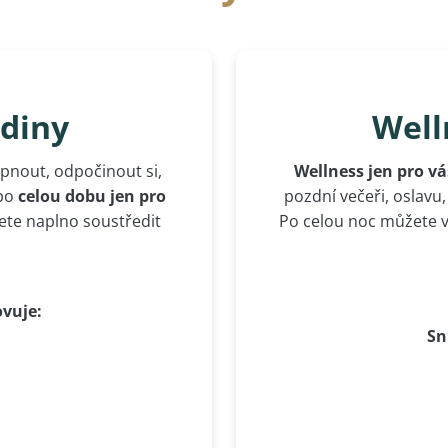
odiny
Well
ypnout, odpočinout si,
Wellness jen pro vá
 po
celou dobu jen pro
pozdní večeři, oslavu
žete naplno soustředit
Po celou noc můžete vy
ovuje:
Sn