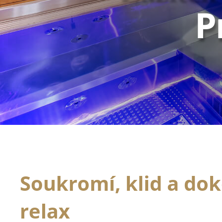
P
Soukromí, klid a do
relax