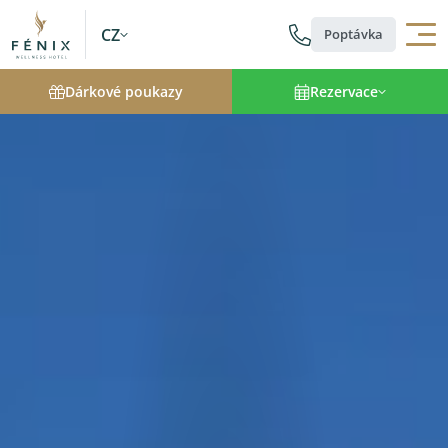
CZ
Poptávka
Dárkové poukazy
Rezervace