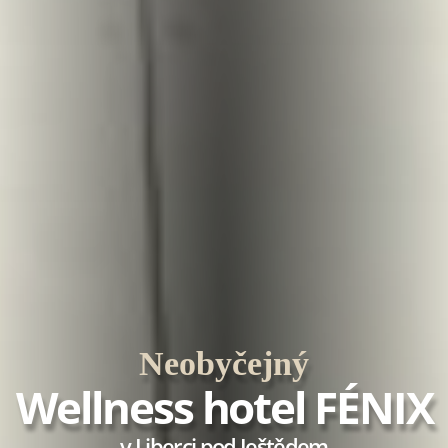
Neobyčejný
Wellness hotel FÉNIX
v Liberci pod Ještědem