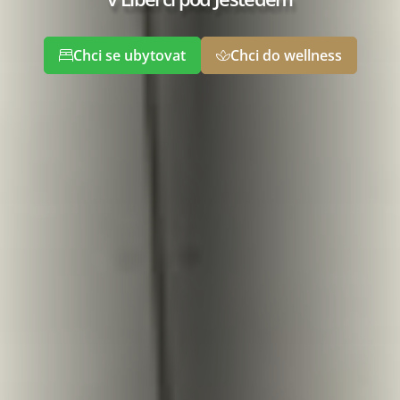
Chci se ubytovat
Chci do wellness