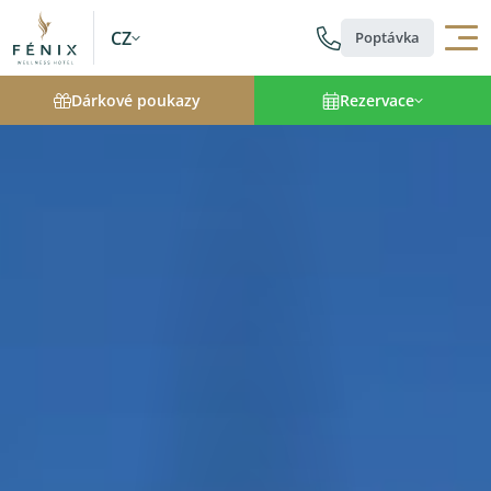
CZ
Poptávka
Dárkové poukazy
Rezervace