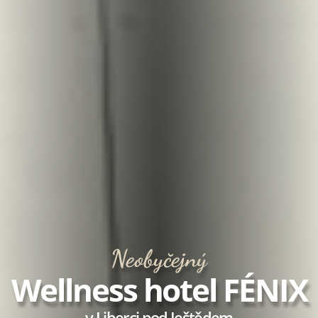
Neobyčejný
Wellness hotel FÉNIX
v Liberci pod Ještědem