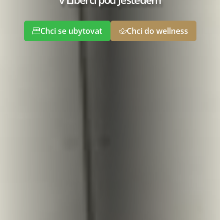
Chci se ubytovat
Chci do wellness