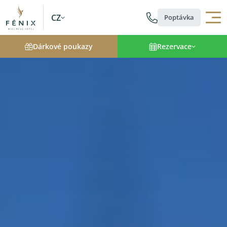
CZ
Poptávka
Dárkové poukazy
Rezervace