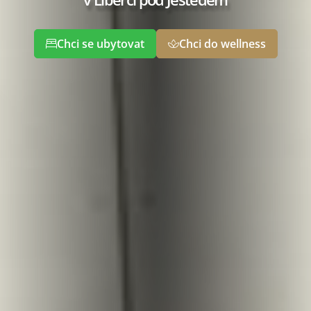
Chci se ubytovat
Chci do wellness