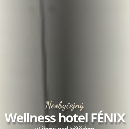
Neobyčejný
Wellness hotel FÉNIX
v Liberci pod Ještědem