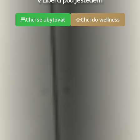
Chci se ubytovat
Chci do wellness