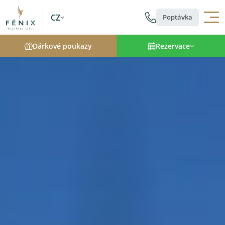
CZ
Poptávka
Dárkové poukazy
Rezervace