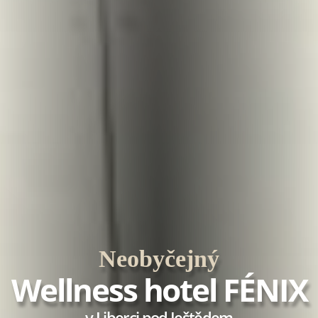
Neobyčejný
Wellness hotel FÉNIX
v Liberci pod Ještědem