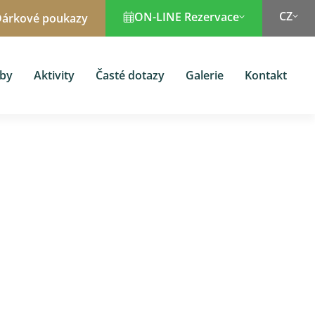
CZ
ON-LINE Rezervace
árkové poukazy
žby
Aktivity
Časté dotazy
Galerie
Kontakt