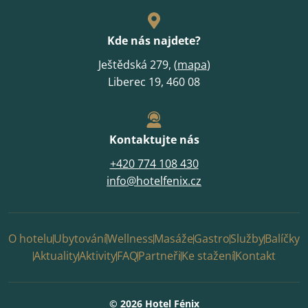
Kde nás najdete?
Ještědská 279, (
mapa
)
Liberec 19, 460 08
Kontaktujte nás
+420 774 108 430
info@hotelfenix.cz
O hotelu
Ubytování
Wellness
Masáže
Gastro
Služby
Balíčky
Aktuality
Aktivity
FAQ
Partneři
Ke stažení
Kontakt
© 2026 Hotel Fénix