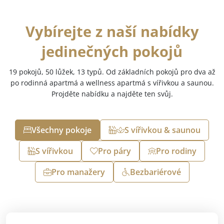
Vybírejte z naší nabídky
jedinečných pokojů
19 pokojů, 50 lůžek, 13 typů. Od základních pokojů pro dva až
po rodinná apartmá a wellness apartmá s vířivkou a saunou.
Projděte nabídku a najděte ten svůj.
Všechny pokoje
S vířivkou & saunou
S vířivkou
Pro páry
Pro rodiny
Pro manažery
Bezbariérové