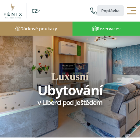
CZ
Poptávka
Dárkové poukazy
Rezervace
Luxusní
Ubytování
v Liberci pod Ještědem