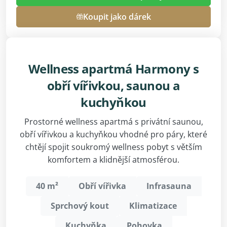
Koupit jako dárek
Wellness apartmá Harmony s
obří vířivkou, saunou a
kuchyňkou
Prostorné wellness apartmá s privátní saunou,
obří vířivkou a kuchyňkou vhodné pro páry, které
chtějí spojit soukromý wellness pobyt s větším
komfortem a klidnější atmosférou.
40 m²
Obří vířivka
Infrasauna
Sprchový kout
Klimatizace
Kuchyňka
Pohovka