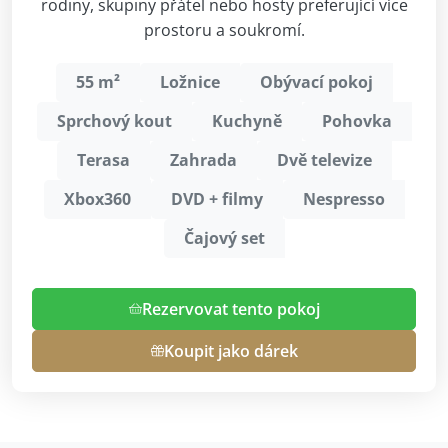
rodiny, skupiny přátel nebo hosty preferující více
prostoru a soukromí.
55 m²
Ložnice
Obývací pokoj
Sprchový kout
Kuchyně
Pohovka
Terasa
Zahrada
Dvě televize
Xbox360
DVD + filmy
Nespresso
Čajový set
Rezervovat tento pokoj
Koupit jako dárek