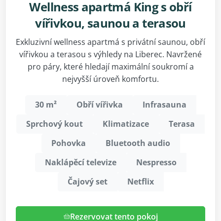
Wellness apartmá King s obří
vířivkou, saunou a terasou
Exkluzivní wellness apartmá s privátní saunou, obří
vířivkou a terasou s výhledy na Liberec. Navržené
pro páry, které hledají maximální soukromí a
nejvyšší úroveň komfortu.
30 m²
Obří vířivka
Infrasauna
Sprchový kout
Klimatizace
Terasa
Pohovka
Bluetooth audio
Naklápěcí televize
Nespresso
Čajový set
Netflix
Rezervovat tento pokoj