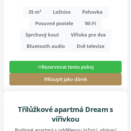
35 m²
Ložnice
Pohovka
Posuvné postele
Wi-Fi
Sprchový kout
Vířivka pro dva
Bluetooth audio
Dvě televize
Rezervovat tento pokoj
Koupit jako dárek
Třílůžkové apartmá Dream s
vířivkou
Rodinné apartmá s oddělenou ložnicí, obývací