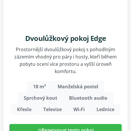
Dvoulůžkový pokoj Edge
Prostornější dvoulůžkový pokoj s pohodlným
zázemím vhodný pro páry i hosty, kteří během
pobytu ocení více prostoru a vyšší úroveň
komfortu.
18 m²
Manželská postel
Sprchový kout
Bluetooth audio
Křeslo
Televize
Wi-Fi
Lednice
Rezervovat tento pokoj