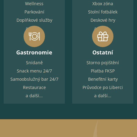
Wellness
Xbox zóna
Parkování
Stolní fotbálek
Doplňkové služby
Deskové hry
a další...
a další...
Gastronomie
Ostatní
Snídaně
Storno pojištění
Snack menu 24/7
Platba FKSP
Samoobslužný bar 24/7
Benefitní karty
Restaurace
Průvodce po Liberci
a další...
a další...