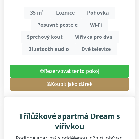
35 m²
Ložnice
Pohovka
Posuvné postele
Wi-Fi
Sprchový kout
Vířivka pro dva
Bluetooth audio
Dvě televize
Rezervovat tento pokoj
Koupit jako dárek
Třílůžkové apartmá Dream s
vířivkou
Rodinné apartmá s oddělenou ložnicí, obývací