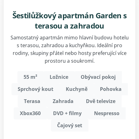
Šestilůžkový apartmán Garden s
terasou a zahradou
Samostatný apartmán mimo hlavní budovu hotelu
s terasou, zahradou a kuchyňkou. Ideální pro
rodiny, skupiny přátel nebo hosty preferující více
prostoru a soukromí.
55 m²
Ložnice
Obývací pokoj
Sprchový kout
Kuchyně
Pohovka
Terasa
Zahrada
Dvě televize
Xbox360
DVD + filmy
Nespresso
Čajový set