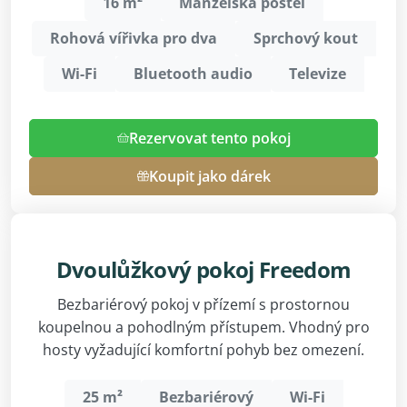
16 m²
Manželská postel
Rohová vířivka pro dva
Sprchový kout
Wi-Fi
Bluetooth audio
Televize
Rezervovat tento pokoj
Koupit jako dárek
Dvoulůžkový pokoj Freedom
Bezbariérový pokoj v přízemí s prostornou
koupelnou a pohodlným přístupem. Vhodný pro
hosty vyžadující komfortní pohyb bez omezení.
25 m²
Bezbariérový
Wi-Fi