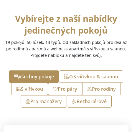
Vybírejte z naší nabídky
jedinečných pokojů
19 pokojů, 50 lůžek, 13 typů. Od základních pokojů pro dva až
po rodinná apartmá a wellness apartmá s vířivkou a saunou.
Projděte nabídku a najděte ten svůj.
Všechny pokoje
S vířivkou & saunou
S vířivkou
Pro páry
Pro rodiny
Pro manažery
Bezbariérové