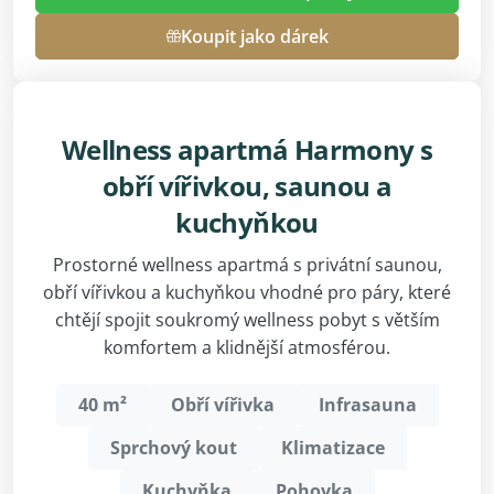
Koupit jako dárek
Wellness apartmá Harmony s
obří vířivkou, saunou a
kuchyňkou
Prostorné wellness apartmá s privátní saunou,
obří vířivkou a kuchyňkou vhodné pro páry, které
chtějí spojit soukromý wellness pobyt s větším
komfortem a klidnější atmosférou.
40 m²
Obří vířivka
Infrasauna
Sprchový kout
Klimatizace
Kuchyňka
Pohovka