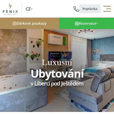
CZ
Poptávka
Dárkové poukazy
Rezervace
Luxusní
Ubytování
v Liberci pod Ještědem