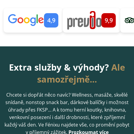
4,9
9,9
Extra služby & výhody?
Ale
samozřejmě...
Chcete si dopřát něco navíc? Wellness, masáže, skvělé
snídaně, nonstop snack bar, dárkové balíčky i možnost
úhrady přes FKSP… A k tomu herní koutky, knihovna,
venkovní posezení i další drobnosti, které zpříjemní
každý váš den. Ve Fénixu najdete vše, co promění pobyt
v příjemný zážitek.
Prozkoumat více