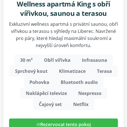
Wellness apartmá King s obří
vířivkou, saunou a terasou
Exkluzivní wellness apartmá s privátní saunou, obří
vířivkou a terasou s výhledy na Liberec. Navržené
pro páry, které hledají maximální soukromí a
nejvyšší úroveň komfortu.
30 m²
Obří vířivka
Infrasauna
Sprchový kout
Klimatizace
Terasa
Pohovka
Bluetooth audio
Naklápěcí televize
Nespresso
Čajový set
Netflix
Rezervovat tento pokoj