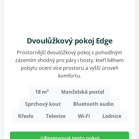
Dvoulůžkový pokoj Edge
Prostornější dvoulůžkový pokoj s pohodlným
zázemím vhodný pro páry i hosty, kteří během
pobytu ocení více prostoru a vyšší úroveň
komfortu.
18 m²
Manželská postel
Sprchový kout
Bluetooth audio
Křeslo
Televize
Wi-Fi
Lednice
Rezervovat tento pokoj